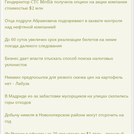
Гендиректор CTC Media получила опцион на акции компании
стоимостью $2 млн
Отца подруги Абрамовича подозревают в захвате контроля
над нефтяной компанией
До 60 суток увеличен срок реализации билетов на некие
поезда далекого следования
Бизнес дает власти отыскать способ поиска налоговых
уклонистов
Никаких предпосылок для резкого скачка цен на картофель
нет - Лабуза
В Мадриде из-за забастовки мусорщиков на улицах скопились
горы отходов
Добычу никеля в Новохоперском районе могут отсрочить на
год
Из России в офшоры за 20 лет утекло до $1 трлн - прошлый