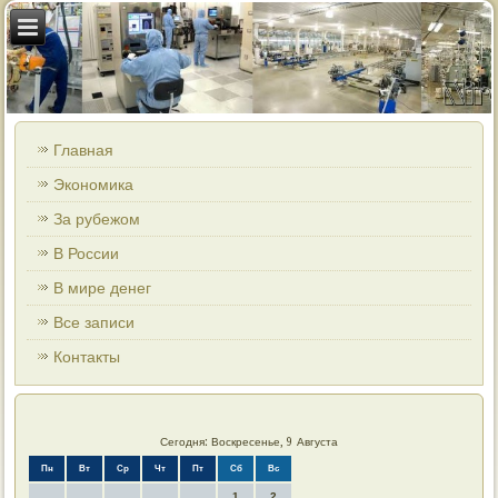
Главная
Экономика
За рубежом
В России
В мире денег
Все записи
Контакты
Сегодня: Воскресенье, 9 Августа
Пн
Вт
Ср
Чт
Пт
Сб
Вс
1
2