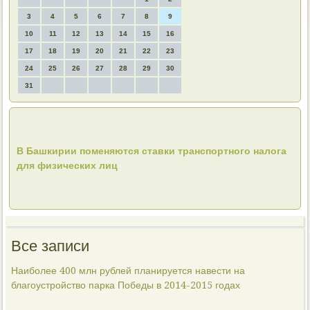
3
4
5
6
7
8
9
10
11
12
13
14
15
16
17
18
19
20
21
22
23
24
25
26
27
28
29
30
31
В Башкирии поменяются ставки транспортного налога
для физических лиц
Все записи
Наиболее 400 млн рублей планируется навести на
благоустройство парка Победы в 2014-2015 годах