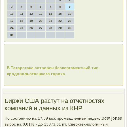
3
4
5
6
7
8
9
10
11
12
13
14
15
16
17
18
19
20
21
22
23
24
25
26
27
28
29
30
31
В Татарстане сотворен беспергаментный тип
продовольственного гороха
Биржи США растут на отчетностях
компаний и данных из КНР
По состоянию на 17.59 мск промышленный индекс Dow Jones
вырос на 0,01% - до 15373,51 пт. Сверхтехнологичный