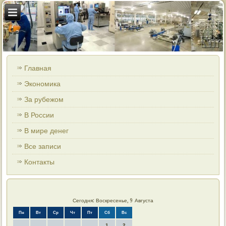
Главная
Экономика
За рубежом
В России
В мире денег
Все записи
Контакты
Сегодня: Воскресенье, 9 Августа
Пн
Вт
Ср
Чт
Пт
Сб
Вс
1
2