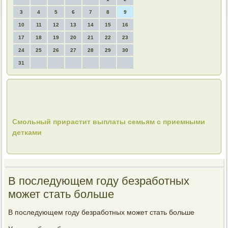
3
4
5
6
7
8
9
10
11
12
13
14
15
16
17
18
19
20
21
22
23
24
25
26
27
28
29
30
31
Смольный прирастит выплаты семьям с приемными
детками
В последующем году безработных
может стать больше
В последующем году безработных может стать больше