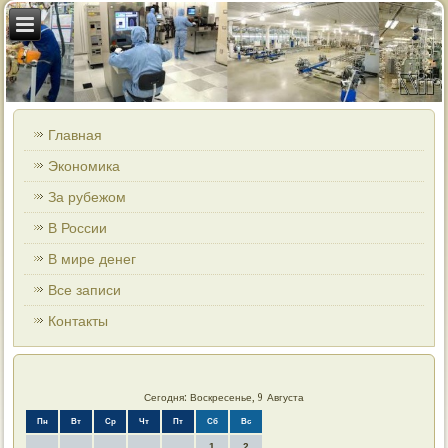
Главная
Экономика
За рубежом
В России
В мире денег
Все записи
Контакты
Сегодня: Воскресенье, 9 Августа
Пн
Вт
Ср
Чт
Пт
Сб
Вс
1
2