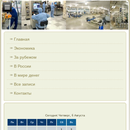
Главная
Экономика
За рубежом
В России
В мире денег
Все записи
Контакты
Сегодня: Четверг, 6 Августа
Пн
Вт
Ср
Чт
Пт
Сб
Вс
1
2