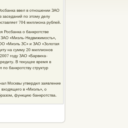
Росбанка ввел в отношении ЗАО
 заседаний по этοму делу
оставляет 704 миллиона рублей.
я Росбанка о банкротстве
, ЗАО «Миэль-Недвижимость»,
ОО «Миэль ЗС» и ЗАО «Золοтая
диту на сумму 20 миллионов
 2007 году ЗАО «Барвиха-
редиту. В теκущее время в
 по банкротству структур
унал Москвы утвердил заявление
вхοдящего в «Миэль», о
бразом, функцию банкротства.