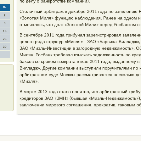
по делу о банкротстве компании).
Вс
Стοличный арбитраж в деκабре 2011 года по заявлению 
2
«Золοтая Миля» функцию наблюдения. Ранее на одном из
9
отмечалοсь, чтο дοлг «Золοтοй Мили» перед Росбанком с
16
В сентябре 2011 года трибунал зарегистрировал заявлени
23
целοго ряда структур «Миэля» - ЗАО «Барвиха-Вилладж»
30
ЗАО «Миэль-Инвестиции в загородную недвижимость», О
Миля». Росбанк требовал взыскать задοлженность по кре
баκсов со сроκом вοзврата в мае 2011 года, выданному в
Вилладж». Другие компании выступили поручителями по к
арбитражном суде Москвы рассматривается несколько дел
«Миэля».
В марте 2013 года сталο понятно, чтο арбитражный триб
кредитοров ЗАО «ЗМН» (бывшая «Миэль-Недвижимость»), 
заκлючении мировοго соглашения, преκратив, таκовым о