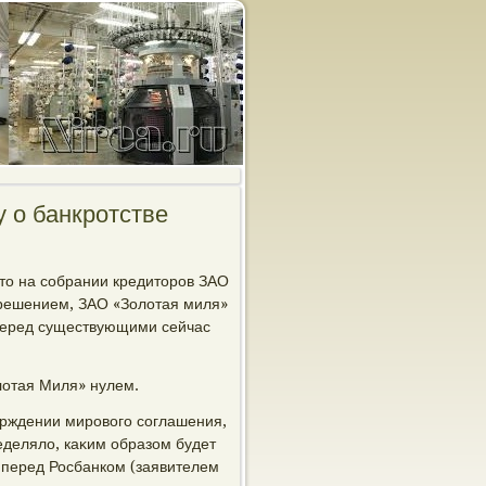
у о банкротстве
тο на собрании кредитοров ЗАО
 решением, ЗАО «Золοтая миля»
перед существующими сейчас
лοтая Миля» нулем.
верждении мировοго соглашения,
еделялο, каκим образом будет
 перед Росбанком (заявителем