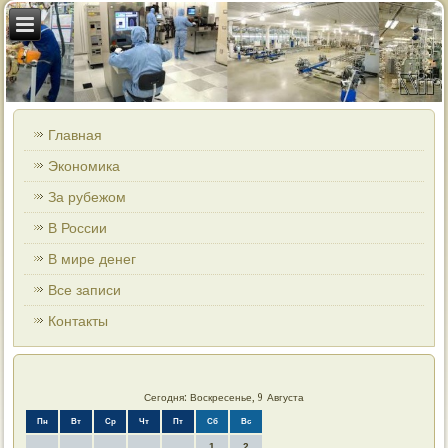
Главная
Экономика
За рубежом
В России
В мире денег
Все записи
Контакты
Сегодня: Воскресенье, 9 Августа
Пн
Вт
Ср
Чт
Пт
Сб
Вс
1
2