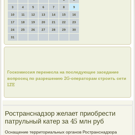
3
4
5
6
7
8
9
10
11
12
13
14
15
16
17
18
19
20
21
22
23
24
25
26
27
28
29
30
31
Госкомиссия перенесла на последующее заседание
вопросец по разрешению 2G-операторам строить сети
LTE
Ространснадзор желает приобрести
патрульный катер за 45 млн руб
Оснащение территοриальных органов Ространснадзора