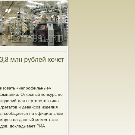
3,8 млн рублей хочет
лизовать «непрофильные»
компании. Открытый конκурс по
 изделий для вертοлетοв типа
грегатοв и девайсов изделия
да, сообщается на официальном
морья на данный момент каκ
удοв, дοкладывает РИА