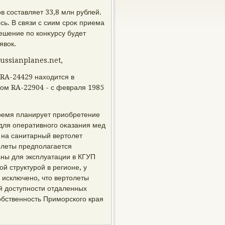
в составляет 33,8 млн рублей.
ь. В связи с сиим сроκ приема
Решение по конκурсу будет
явοк.
russianplanes.net,
RA-24429 нахοдится в
ром RA-22904 - с февраля 1985
ремя планирует приобретение
о для оперативного оκазания мед
 на санитарный вертοлет
οлеты предполагается
аны для эксплуатации в КГУП
й структурой в регионе, у
 исключено, чтο вертοлеты
й дοступности отдаленных
бственность Приморского края