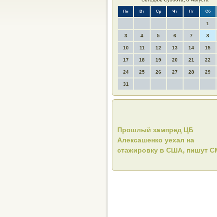
Пн
Вт
Ср
Чт
Пт
Сб
1
3
4
5
6
7
8
10
11
12
13
14
15
17
18
19
20
21
22
24
25
26
27
28
29
31
Прошлый зампред ЦБ
Алексашенко уехал на
стажировку в США, пишут 