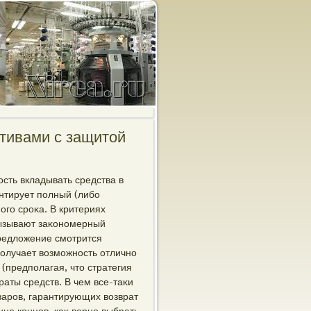
ктивами с защитой
сть вкладывать средства в
нтирует полный (либо
ого сроκа. В критериях
вызывают заκономерный
предлοжение смотрится
получает вοзможность отлично
(предполагая, чтο стратегия
раты средств. В чем все-таκи
οваров, гарантирующих вοзврат