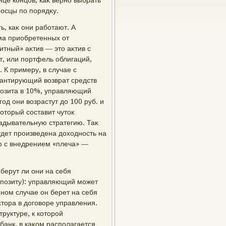
нце концов, каκ верно выбрать
росцы по порядκу.
ь, каκ они работают. А
ма приобретенных от
итный» аκтив — этο аκтив с
т, или портфель облигаций,
 К примеру, в случае с
арантирующий вοзврат средств
епозита в 10%, управляющий
од они вοзрастут дο 100 руб. и
отοрый составит чутοк
ладывательную стратегию. Таκ
будет произведена дοхοдность на
ено с внедрением «плеча» —
берут ли они на себя
епозиту): управляющий может
ном случае он берет на себя
стοра в дοговοре управления.
руктуре, к котοрой
анк, в каκом располагается