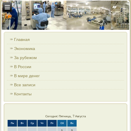
Главная
Экономика
За рубежом
В России
В мире денег
Все записи
Контакты
Сегодня: Пятница, 7 Августа
Пн
Вт
Ср
Чт
Пт
Сб
Вс
1
2