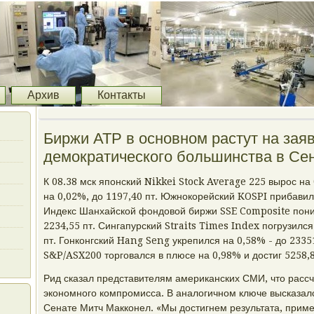
Архив
Контакты
Биржи АТР в основном растут на зая
демократического большинства в С
К 08.38 мск японский Nikkei Stock Average 225 вырос на 
на 0,02%, до 1197,40 пт. Южнокорейский KOSPI прибавил 
Индекс Шанхайской фондовой биржи SSE Composite пониз
2234,55 пт. Сингапурский Straits Times Index погрузился
пт. Гонконгский Hang Seng укрепился на 0,58% - до 2335
S&P/ASX200 торговался в плюсе на 0,98% и достиг 5258,8
Рид сказал представителям американских СМИ, что расс
экономного компромисса. В аналогичном ключе высказал
Сенате Митч Макконел. «Мы достигнем результата, приме