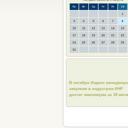
Пн
Вт
Ср
Чт
Пт
Сб
1
3
4
5
6
7
8
10
11
12
13
14
15
17
18
19
20
21
22
24
25
26
27
28
29
31
В октябре Индекс менеджер
закупкам в индустрии КНР
достиг максимума за 18 мес