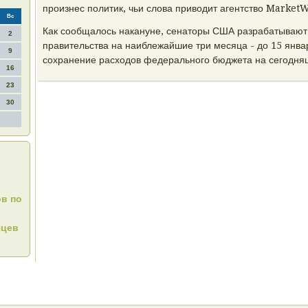
произнес политик, чьи слова приводит агентство Market
Вс
Как сообщалось накануне, сенаторы США разрабатываю
2
правительства на наиблежайшие три месяца - до 15 янв
9
сохранение расходов федерального бюджета на сегодня
16
23
30
ов по
яцев