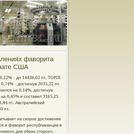
влениях фаворита
енате США
0,22% - до 14436,02 пт, TOPIX -
0,74% - достигнув 2035,22 пт.
ился на 0,14%, достигнув
 на 0,45% и составил 3165,25
1,84 пт. Австралийский
0 пт.
читывает на скорое достижение
ся и фаворит республиканцев в
нимого для обеих сторон», -