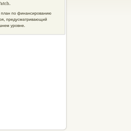
Watch.
т план по финансированию
аря, предусматривающий
шнем уровне.