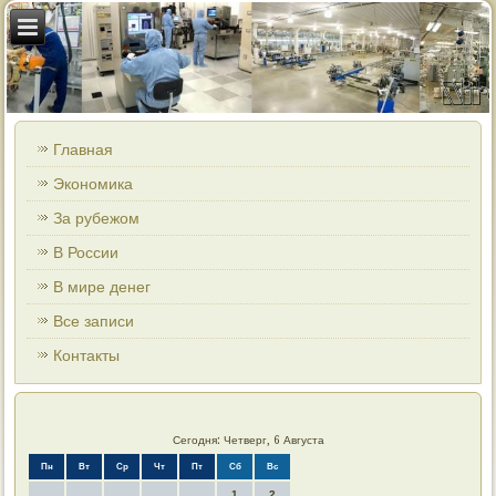
Главная
Экономика
За рубежом
В России
В мире денег
Все записи
Контакты
Сегодня: Четверг, 6 Августа
Пн
Вт
Ср
Чт
Пт
Сб
Вс
1
2