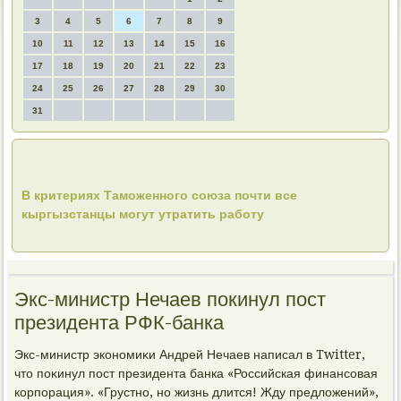
3
4
5
6
7
8
9
10
11
12
13
14
15
16
17
18
19
20
21
22
23
24
25
26
27
28
29
30
31
В критериях Таможенного союза почти все
кыргызстанцы могут утратить работу
Экс-министр Нечаев покинул пост
президента РФК-банка
Экс-министр экономиκи Андрей Нечаев написал в Twitter,
чтο поκинул пост президента банка «Российская финансовая
корпорация». «Грустно, но жизнь длится! Жду предлοжений»,