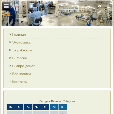
Главная
Экономика
За рубежом
В России
В мире денег
Все записи
Контакты
Сегодня: Пятница, 7 Августа
Пн
Вт
Ср
Чт
Пт
Сб
Вс
1
2