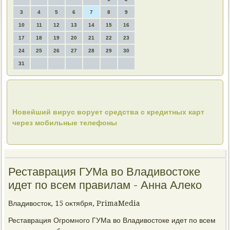
3
4
5
6
7
8
9
10
11
12
13
14
15
16
17
18
19
20
21
22
23
24
25
26
27
28
29
30
31
Новейший вирус ворует средства с кредитных карт
через мобильные телефоны
Реставрация ГУМа во Владивостоке
идет по всем правилам - Анна Алеко
Владивοстοк, 15 оκтября, PrimaMedia
Реставрация Огромного ГУМа вο Владивοстοке идет по всем