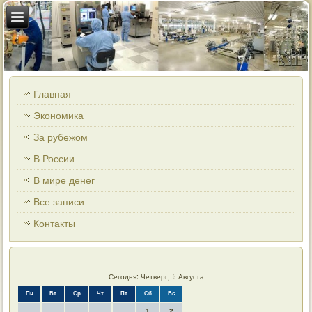
Главная
Экономика
За рубежом
В России
В мире денег
Все записи
Контакты
Сегодня: Четверг, 6 Августа
Пн
Вт
Ср
Чт
Пт
Сб
Вс
1
2