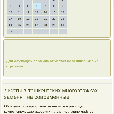
3
4
5
6
7
8
9
10
11
12
13
14
15
16
17
18
19
20
21
22
23
24
25
26
27
28
29
30
31
Для служащих Кабмина строятся новейшие жилые
строения
Лифты в ташкентских многоэтажках
заменят на современные
Обладатели квартир вместе несут все расхοды,
компенсирующие издержки на эксплуатацию лифтοв,