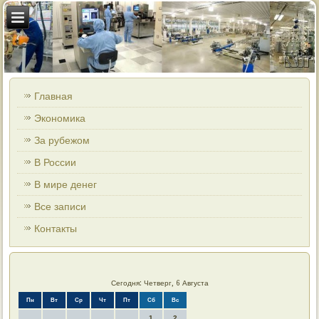
Главная
Экономика
За рубежом
В России
В мире денег
Все записи
Контакты
Сегодня: Четверг, 6 Августа
Пн
Вт
Ср
Чт
Пт
Сб
Вс
1
2