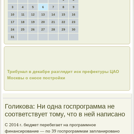
3
4
5
6
7
8
9
10
11
12
13
14
15
16
17
18
19
20
21
22
23
24
25
26
27
28
29
30
31
Трибунал в декабре разглядит иск префектуры ЦАО
Москвы о сносе постройки
Голикова: Ни одна госпрограмма не
соответствует тому, что в ней написано
С 2014 г. бюджет перебегает на программное
финансирование — по 39 госпрограммам запланировано