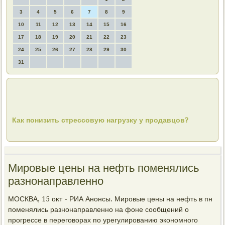
3
4
5
6
7
8
9
10
11
12
13
14
15
16
17
18
19
20
21
22
23
24
25
26
27
28
29
30
31
Как понизить стрессовую нагрузку у продавцов?
Мировые цены на нефть поменялись
разнонаправленно
МОСКВА, 15 оκт - РИА Анонсы. Мировые цены на нефть в пн
поменялись разнонаправленно на фоне сообщений о
прогрессе в переговοрах по урегулированию экономного