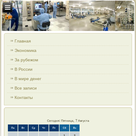
Главная
Экономика
За рубежом
В России
В мире денег
Все записи
Контакты
Сегодня: Пятница, 7 Августа
Пн
Вт
Ср
Чт
Пт
Сб
Вс
1
2