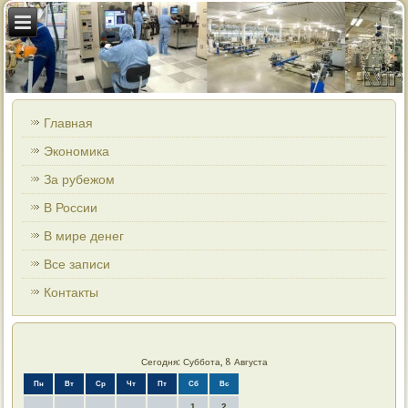
Главная
Экономика
За рубежом
В России
В мире денег
Все записи
Контакты
Сегодня: Суббота, 8 Августа
Пн
Вт
Ср
Чт
Пт
Сб
Вс
1
2