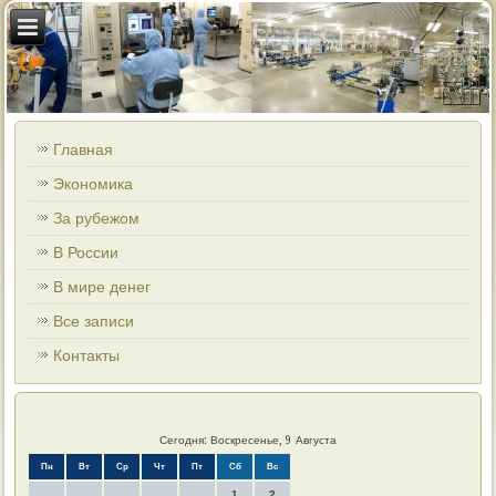
Главная
Экономика
За рубежом
В России
В мире денег
Все записи
Контакты
Сегодня: Воскресенье, 9 Августа
Пн
Вт
Ср
Чт
Пт
Сб
Вс
1
2