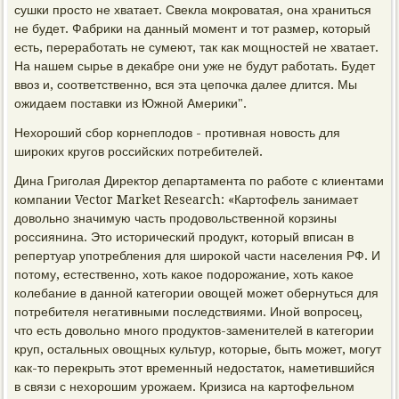
сушки просто не хватает. Свекла мокроватая, она храниться
не будет. Фабрики на данный момент и тот размер, который
есть, переработать не сумеют, так как мощностей не хватает.
На нашем сырье в декабре они уже не будут работать. Будет
ввоз и, соответственно, вся эта цепочка далее длится. Мы
ожидаем поставки из Южной Америки".
Нехороший сбор корнеплодов - противная новость для
широких кругов российских потребителей.
Дина Григолая Директор департамента по работе с клиентами
компании Vector Market Research: «Картофель занимает
довольно значимую часть продовольственной корзины
россиянина. Это исторический продукт, который вписан в
репертуар употребления для широкой части населения РФ. И
потому, естественно, хоть какое подорожание, хоть какое
колебание в данной категории овощей может обернуться для
потребителя негативными последствиями. Иной вопросец,
что есть довольно много продуктов-заменителей в категории
круп, остальных овощных культур, которые, быть может, могут
как-то перекрыть этот временный недостаток, наметившийся
в связи с нехорошим урожаем. Кризиса на картофельном