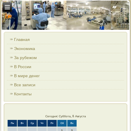
Главная
Экономика
За рубежом
В России
В мире денег
Все записи
Контакты
Сегодня: Суббота, 8 Августа
Пн
Вт
Ср
Чт
Пт
Сб
Вс
1
2