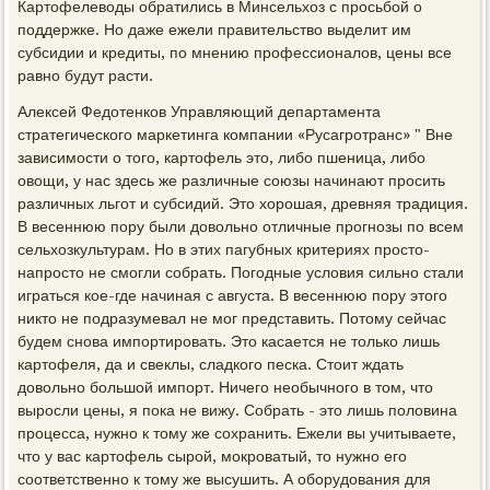
Картофелеводы обратились в Минсельхоз с просьбой о
поддержке. Но даже ежели правительство выделит им
субсидии и кредиты, по мнению профессионалов, цены все
равно будут расти.
Алексей Федотенков Управляющий департамента
стратегического маркетинга компании «Русагротранс» " Вне
зависимости о того, картофель это, либо пшеница, либо
овощи, у нас здесь же различные союзы начинают просить
различных льгот и субсидий. Это хорошая, древняя традиция.
В весеннюю пору были довольно отличные прогнозы по всем
сельхозкультурам. Но в этих пагубных критериях просто-
напросто не смогли собрать. Погодные условия сильно стали
играться кое-где начиная с августа. В весеннюю пору этого
никто не подразумевал не мог представить. Потому сейчас
будем снова импортировать. Это касается не только лишь
картофеля, да и свеклы, сладкого песка. Стоит ждать
довольно большой импорт. Ничего необычного в том, что
выросли цены, я пока не вижу. Собрать - это лишь половина
процесса, нужно к тому же сохранить. Ежели вы учитываете,
что у вас картофель сырой, мокроватый, то нужно его
соответственно к тому же высушить. А оборудования для