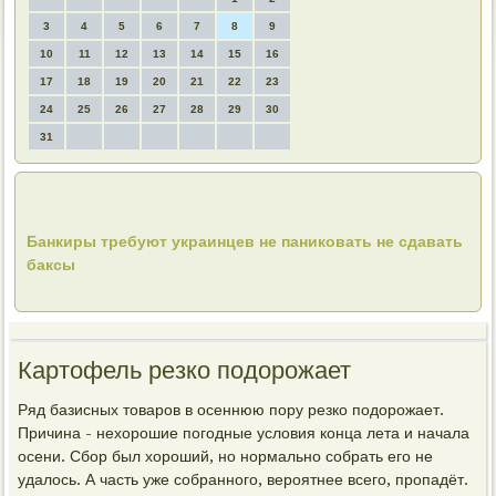
3
4
5
6
7
8
9
10
11
12
13
14
15
16
17
18
19
20
21
22
23
24
25
26
27
28
29
30
31
Банкиры требуют украинцев не паниковать не сдавать
баксы
Картофель резко подорожает
Ряд базисных товаров в осеннюю пору резко подорожает.
Причина - нехорошие погодные условия конца лета и начала
осени. Сбор был хороший, но нормально собрать его не
удалось. А часть уже собранного, вероятнее всего, пропадёт.