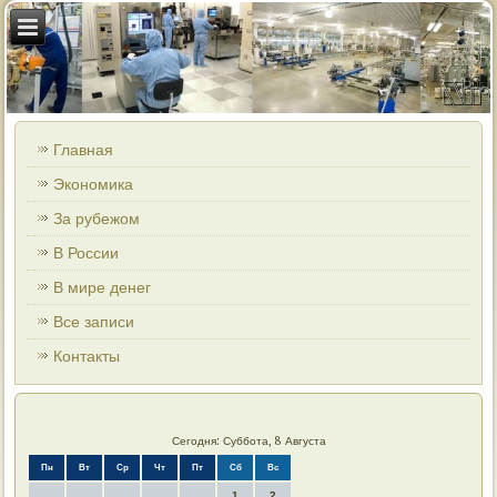
Главная
Экономика
За рубежом
В России
В мире денег
Все записи
Контакты
Сегодня: Суббота, 8 Августа
Пн
Вт
Ср
Чт
Пт
Сб
Вс
1
2