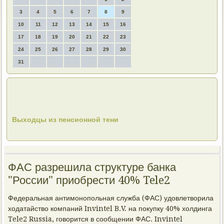
3
4
5
6
7
8
9
10
11
12
13
14
15
16
17
18
19
20
21
22
23
24
25
26
27
28
29
30
31
Выходцы из пенсионной тени
ФАС разрешила структуре банка
"России" приобрести 40% Tele2
Федеральная антимонопольная служба (ФАС) удовлетворила
ходатайство компаний Invintel B.V. на покупку 40% холдинга
Tele2 Russia, говорится в сообщении ФАС. Invintel