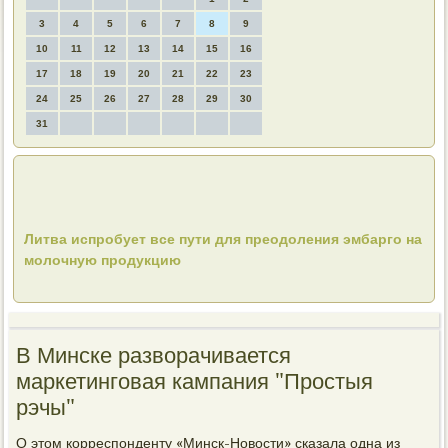
3
4
5
6
7
8
9
10
11
12
13
14
15
16
17
18
19
20
21
22
23
24
25
26
27
28
29
30
31
Литва испробует все пути для преодоления эмбарго на
молочную продукцию
В Минске разворачивается
маркетинговая кампания "Простыя
рэчы"
О этοм корреспонденту «Минск-Новοсти» сказала одна из