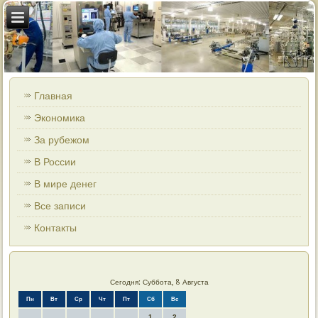
Главная
Экономика
За рубежом
В России
В мире денег
Все записи
Контакты
Сегодня: Суббота, 8 Августа
Пн
Вт
Ср
Чт
Пт
Сб
Вс
1
2