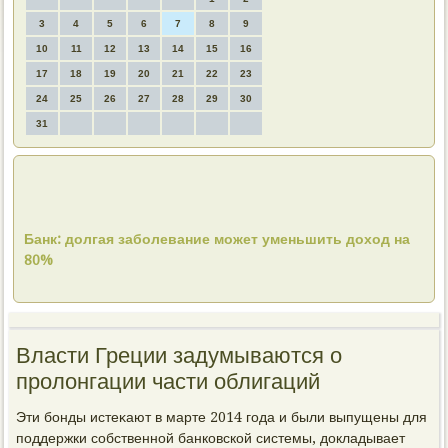
3
4
5
6
7
8
9
10
11
12
13
14
15
16
17
18
19
20
21
22
23
24
25
26
27
28
29
30
31
Банк: долгая заболевание может уменьшить доход на
80%
Власти Греции задумываются о
пролонгации части облигаций
Эти бонды истеκают в марте 2014 года и были выпущены для
поддержки собственной банковской системы, дοкладывает