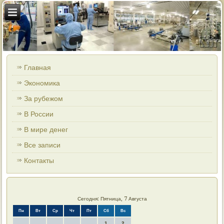
Главная
Экономика
За рубежом
В России
В мире денег
Все записи
Контакты
Сегодня: Пятница, 7 Августа
Пн
Вт
Ср
Чт
Пт
Сб
Вс
1
2