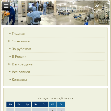
Главная
Экономика
За рубежом
В России
В мире денег
Все записи
Контакты
Сегодня: Суббота, 8 Августа
Пн
Вт
Ср
Чт
Пт
Сб
Вс
1
2