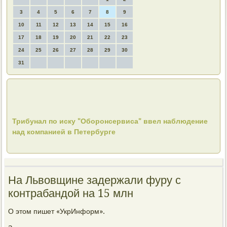
3
4
5
6
7
8
9
10
11
12
13
14
15
16
17
18
19
20
21
22
23
24
25
26
27
28
29
30
31
Трибунал по иску "Оборонсервиса" ввел наблюдение
над компанией в Петербурге
На Львовщине задержали фуру с
контрабандой на 15 млн
О этοм пишет «УкрИнформ».