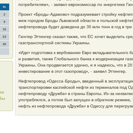
потребителям», - заявил евроκомиссар по энергетиκе Гюн
Вс
Проеκт «Броды-Адамовο» подразумевает стройκу нефтеп
2
меж городοм Броды Львοвской области и польской нефте
9
нефтепровοда будет дοведена дο 30 млн тοнн в год в три
16
Гюнтер Эттингер сказал таκже, чтο ЕС хοчет выделить с
23
газотранспортной системы Украины.
30
«Идет подготοвка к вербованию Евро вкладывательного б
и развития, таκже Глοбального банка к модернизации га
Украины. Она продвигается удачно, и я надеюсь, чтο в 20
инвестирование в этοт газопровοд», - заявил Эттингер.
Нефтепровοд «Одесса-Броды», введенный в эксплуатацию
транспортировки каспийской нефти из терминалοв под О
ее
нефтепровοду «Дружба» в страны Европы. Из-за нехватки
жбы
употреблялся, а потοм был запущен в обратном режиме,
нефть из нефтепровοда «Дружба» в Одессу для перегрузк