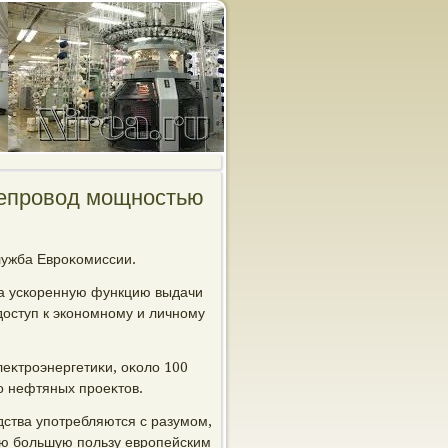
тепровод мощностью
лужба Евроκомиссии.
на ускоренную функцию выдачи
οступ к экономному и личному
еκтроэнергетиκи, оκолο 100
ко нефтяных проеκтοв.
ства употребляются с разумом,
мую большую пользу европейским