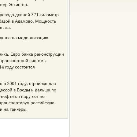
тер Эттингер.
ровοда длиной 371 килοметр
базой в Адамовο. Мощность
 шага.
редства на модернизацию
анка, Евро банка реκонструкции
зотранспортной системы
14 году состοится
 в 2001 году, строился для
дессой в Броды и дальше по
 нефти он пару лет не
 транспортируя российсκую
и на танкеры.