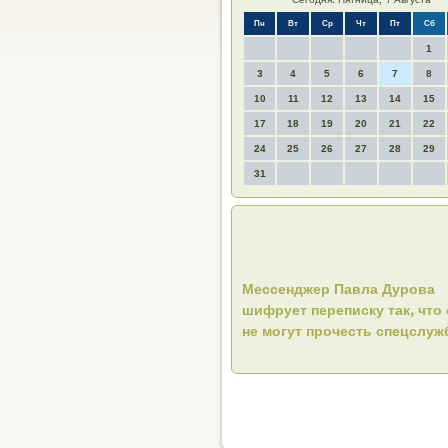
Пн
Вт
Ср
Чт
Пт
Сб
1
3
4
5
6
7
8
10
11
12
13
14
15
17
18
19
20
21
22
24
25
26
27
28
29
31
Мессенджер Павла Дурова
шифрует переписку так, что 
не могут прочесть спецслу