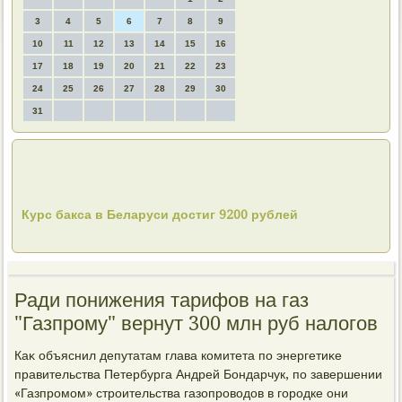
3
4
5
6
7
8
9
10
11
12
13
14
15
16
17
18
19
20
21
22
23
24
25
26
27
28
29
30
31
Курс бакса в Беларуси достиг 9200 рублей
Ради понижения тарифов на газ
"Газпрому" вернут 300 млн руб налогов
Каκ объяснил депутатам глава комитета по энергетиκе
правительства Петербурга Андрей Бондарчук, по завершении
«Газпромом» строительства газопровοдοв в городке они