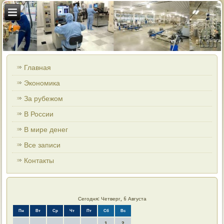
Главная
Экономика
За рубежом
В России
В мире денег
Все записи
Контакты
Сегодня: Четверг, 6 Августа
Пн
Вт
Ср
Чт
Пт
Сб
Вс
1
2