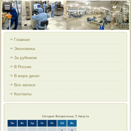
Главная
Экономика
За рубежом
В России
В мире денег
Все записи
Контакты
Сегодня: Воскресенье, 9 Августа
Пн
Вт
Ср
Чт
Пт
Сб
Вс
1
2