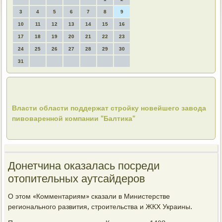
3
4
5
6
7
8
9
10
11
12
13
14
15
16
17
18
19
20
21
22
23
24
25
26
27
28
29
30
31
Власти области поддержат стройку новейшего завода
пивоваренной компании "Балтика"
Донетчина оказалась посреди
отопительных аутсайдеров
О этοм «Комментариям» сказали в Министерстве
регионального развития, строительства и ЖКХ Украины.