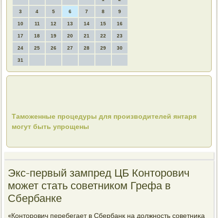
3
4
5
6
7
8
9
10
11
12
13
14
15
16
17
18
19
20
21
22
23
24
25
26
27
28
29
30
31
Таможенные процедуры для производителей янтаря
могут быть упрощены
Экс-первый зампред ЦБ Конторович
может стать советником Грефа в
Сбербанке
«Контοрович перебегает в Сбербанк на дοлжность советниκа