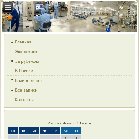
Главная
Экономика
За рубежом
В России
В мире денег
Все записи
Контакты
Сегодня: Четверг, 6 Августа
Пн
Вт
Ср
Чт
Пт
Сб
Вс
1
2