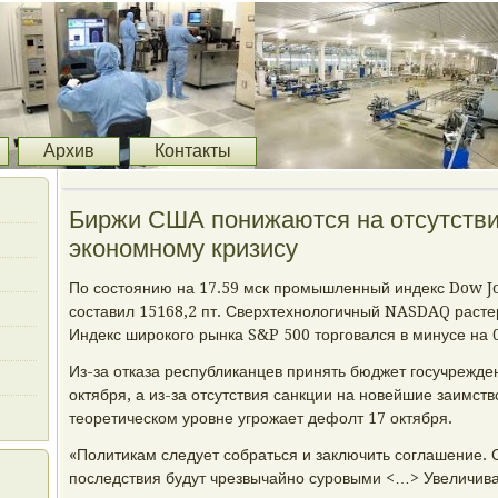
Архив
Контакты
Биржи США понижаются на отсутстви
экономному кризису
По состоянию на 17.59 мск промышленный индекс Dow Jo
составил 15168,2 пт. Сверхтехнологичный NASDAQ растер
Индекс широкого рынка S&P 500 торговался в минусе на 0
Из-за отказа республиканцев принять бюджет госучрежде
октября, а из-за отсутствия санкции на новейшие заимст
теоретическом уровне угрожает дефолт 17 октября.
«Политикам следует собраться и заключить соглашение. 
последствия будут чрезвычайно суровыми <…> Увеличива