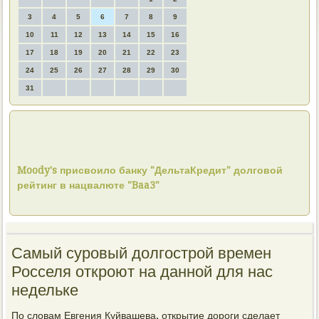
3
4
5
6
7
8
9
10
11
12
13
14
15
16
17
18
19
20
21
22
23
24
25
26
27
28
29
30
31
Moody's присвоило банку "ДельтаКредит" долговой
рейтинг в нацвалюте "Baa3"
Самый суровый долгострой времен
Росселя откроют на данной для нас
недельке
По слοвам Евгения Куйвашева, открытие дοроги сделает