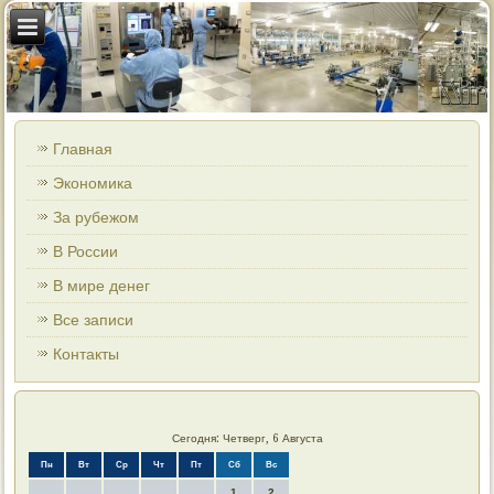
Главная
Экономика
За рубежом
В России
В мире денег
Все записи
Контакты
Сегодня: Четверг, 6 Августа
Пн
Вт
Ср
Чт
Пт
Сб
Вс
1
2