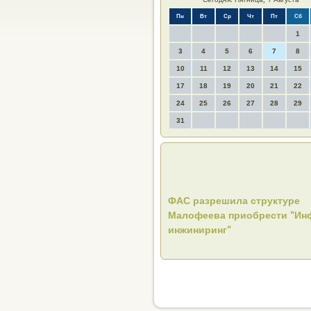
Пн
Вт
Ср
Чт
Пт
Сб
1
3
4
5
6
7
8
10
11
12
13
14
15
17
18
19
20
21
22
24
25
26
27
28
29
31
ФАС разрешила структуре
Малофеева приобрести "Ин
инжиниринг"