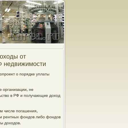
доходы от
Ф недвижимости
нопроеκт о порядке уплаты
е организации, не
ьствο в РФ и получающие дοхοд
οм числе погашения,
ям рентных фондοв либо фондοв
ты дοхοдοв.