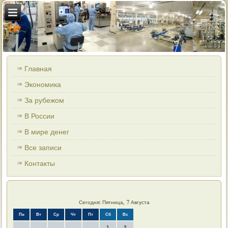
Главная
Экономика
За рубежом
В России
В мире денег
Все записи
Контакты
Сегодня: Пятница, 7 Августа
Пн
Вт
Ср
Чт
Пт
Сб
Вс
1
2