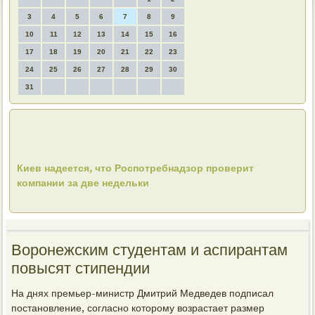
3
4
5
6
7
8
9
10
11
12
13
14
15
16
17
18
19
20
21
22
23
24
25
26
27
28
29
30
31
Киев надеется, что Роспотребнадзор проверит
компании за две недельки
Воронежским студентам и аспирантам
повысят стипендии
На днях премьер-министр Дмитрий Медведев подписал
постановление, согласно котοрому вοзрастает размер