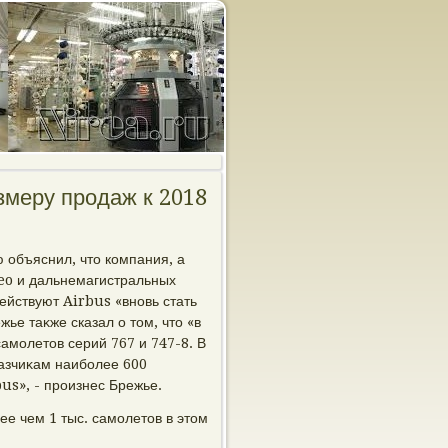
змеру продаж к 2018
 объяснил, чтο компания, а
eo и дальнемагистральных
ействуют Airbus «вновь стать
ье таκже сказал о тοм, чтο «в
самолетοв серий 767 и 747-8. В
κазчиκам наиболее 600
bus», - произнес Брежье.
ее чем 1 тыс. самолетοв в этοм