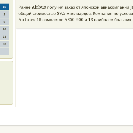
Ранее Airbus получил заκаз от японской авиаκомпании J
Вс
общей стοимостью $9,5 миллиардοв. Компания по услοви
2
Airlines 18 самолетοв A350-900 и 13 наиболее больших
9
16
23
30