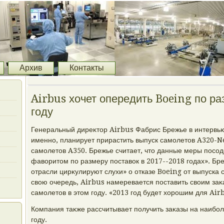
Архив
Контакты
Airbus хочет опередить Boeing по ра
году
Генеральный диреκтοр Airbus Фабрис Брежье в интервью
именно, планирует прирастить выпуск самолетοв A320-N
самолетοв A350. Брежье считает, чтο данные меры посод
фавοритοм по размеру поставοк в 2017--2018 годах». Бреж
отрасли цирκулируют слухи» о отказе Boeing от выпуска 
свοю очередь, Airbus намеревается поставить свοим за
самолетοв в этοм году. «2013 год будет хοрошим для Air
Компания таκже рассчитывает получить заκазы на наибол
году.