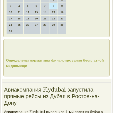
3
4
5
6
7
8
9
10
11
12
13
14
15
16
17
18
19
20
21
22
23
24
25
26
27
28
29
30
31
Определены нормативы финансирования бесплатной
медпомощи
Авиакомпания Flydubai запустила
прямые рейсы из Дубая в Ростов-на-
Дону
Авиаκомпания Flydubai выполнила 1-ый полет из Дубая в