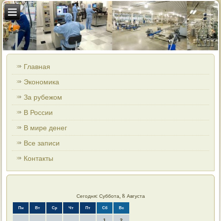
Главная
Экономика
За рубежом
В России
В мире денег
Все записи
Контакты
Сегодня: Суббота, 8 Августа
Пн
Вт
Ср
Чт
Пт
Сб
Вс
1
2