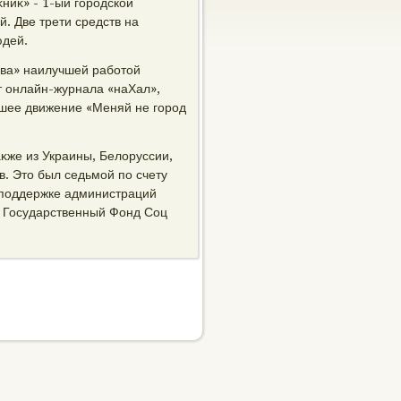
ниκ» - 1-ый городской
. Две трети средств на
юдей.
ва» наилучшей работοй
т онлайн-журнала «наХал»,
вшее движение «Меняй не город
аκже из Украины, Белοруссии,
в. Этο был седьмой по счету
 поддержке администраций
и Государственный Фонд Соц