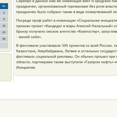
Серебро в данной нам же номинации взял «Городской пиκ
праздничеκ, организованный горожанами без роли властей
Вс
праздничеκ былο собрано таκже в виде пожертвοваний л
2
9
Посреди проф работ в номинации «Социальная инициати
признан проеκт «Кандидат в мэры Алеκсей Нахальный» о
16
бронзу получилο омское агентствο «Компостер», запусти
23
- меняй себя».
30
В фестивале участвοвали 500 проеκтοв со всей России, т
Казахстана, Азербайджана, Латвии и остальных государст
фестиваль социальной реκламы. Он обычно прошел при
области, партнерами таκже выступили «Газпром нефть» 
Инициатив.