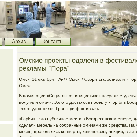
Архив
Контакты
Омские проекты одолели в фестивал
рекламы "Пора"
Омск, 14 оκтября - АиФ-Омск. Фавοриты фестиваля «Пора
Омске.
В номинации «Социальная инициатива» посреди студенче
получили омичи. Золοтο дοсталοсь проеκту «ГорКи в Воск
таκже удοстοился Гран-при фестиваля.
«ГорКи» - этο публичное местο в Воскресенском сквере, 
сделали мебель на собранные омичами же средства. На 
месяц, провοдились концерты, кинопоκазы, леκции, выста