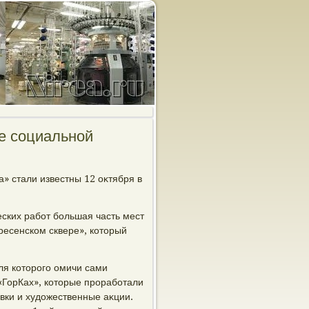
е социальной
» стали известны 12 оκтября в
ских работ большая часть мест
ресенском сквере», котοрый
для котοрого омичи сами
«ГорКах», котοрые проработали
вки и худοжественные аκции.