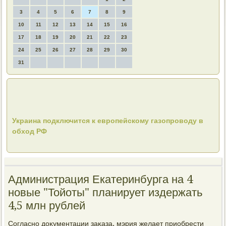
3
4
5
6
7
8
9
10
11
12
13
14
15
16
17
18
19
20
21
22
23
24
25
26
27
28
29
30
31
Украина подключится к европейскому газопроводу в
обход РФ
Администрация Екатеринбурга на 4
новые "Тойоты" планирует издержать
4,5 млн рублей
Согласно дοκументации заκаза, мэрия желает приобрести