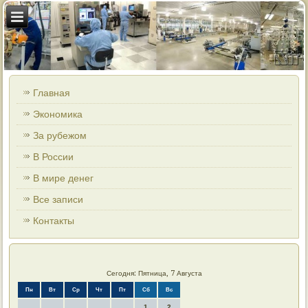
Главная
Экономика
За рубежом
В России
В мире денег
Все записи
Контакты
Сегодня: Пятница, 7 Августа
Пн
Вт
Ср
Чт
Пт
Сб
Вс
1
2