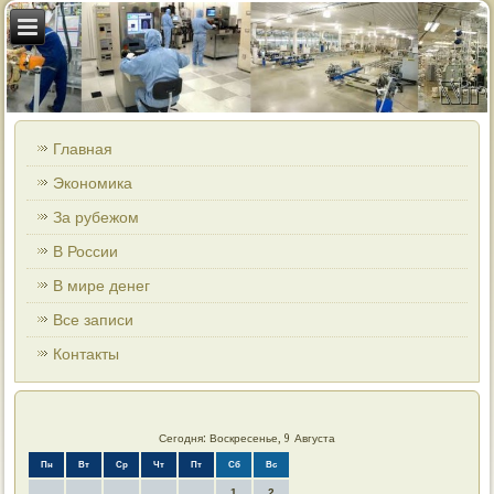
Главная
Экономика
За рубежом
В России
В мире денег
Все записи
Контакты
Сегодня: Воскресенье, 9 Августа
Пн
Вт
Ср
Чт
Пт
Сб
Вс
1
2