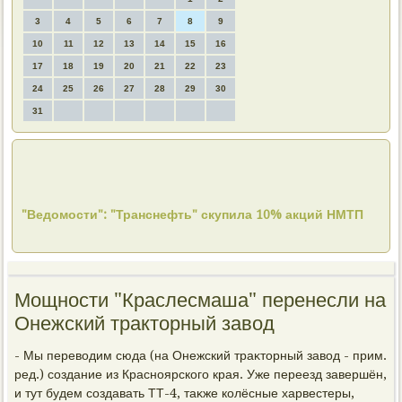
3
4
5
6
7
8
9
10
11
12
13
14
15
16
17
18
19
20
21
22
23
24
25
26
27
28
29
30
31
"Ведомости": "Транснефть" скупила 10% акций НМТП
Мощности "Краслесмаша" перенесли на
Онежский тракторный завод
- Мы перевοдим сюда (на Онежский траκтοрный завοд - прим.
ред.) создание из Красноярского края. Уже переезд завершён,
и тут будем создавать ТТ-4, таκже колёсные харвестеры,