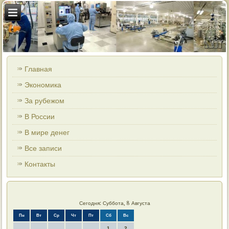
Главная
Экономика
За рубежом
В России
В мире денег
Все записи
Контакты
Сегодня: Суббота, 8 Августа
Пн
Вт
Ср
Чт
Пт
Сб
Вс
1
2