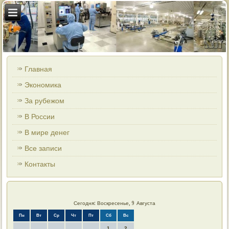
Главная
Экономика
За рубежом
В России
В мире денег
Все записи
Контакты
Сегодня: Воскресенье, 9 Августа
Пн
Вт
Ср
Чт
Пт
Сб
Вс
1
2