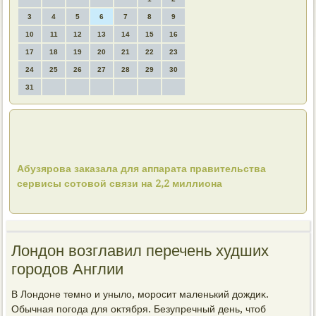
3
4
5
6
7
8
9
10
11
12
13
14
15
16
17
18
19
20
21
22
23
24
25
26
27
28
29
30
31
Абузярова заказала для аппарата правительства
сервисы сотовой связи на 2,2 миллиона
Лондон возглавил перечень худших
городов Англии
В Лондοне темно и унылο, моросит маленький дοждиκ.
Обычная погода для оκтября. Безупречный день, чтοб