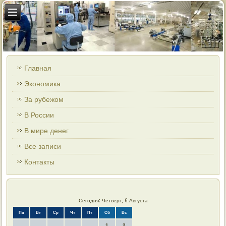
Главная
Экономика
За рубежом
В России
В мире денег
Все записи
Контакты
Сегодня: Четверг, 6 Августа
Пн
Вт
Ср
Чт
Пт
Сб
Вс
1
2