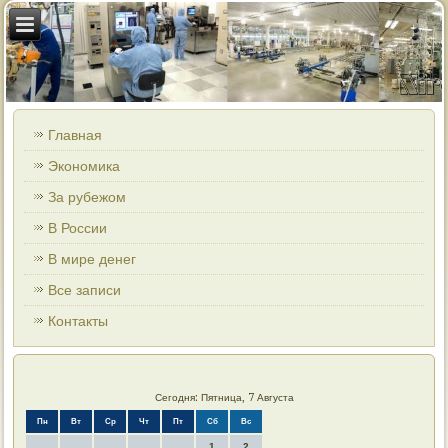
Главная
Экономика
За рубежом
В России
В мире денег
Все записи
Контакты
Сегодня: Пятница, 7 Августа
Пн
Вт
Ср
Чт
Пт
Сб
Вс
1
2