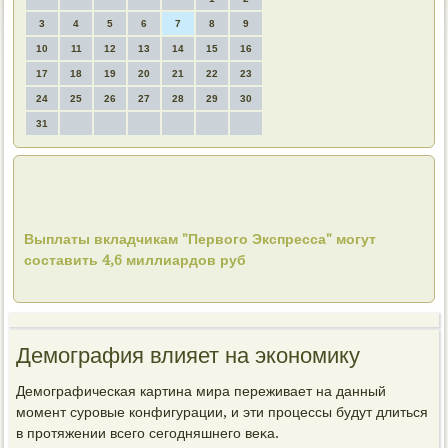
3
4
5
6
7
8
9
10
11
12
13
14
15
16
17
18
19
20
21
22
23
24
25
26
27
28
29
30
31
Выплаты вкладчикам "Первого Экспресса" могут
составить 4,6 миллиардов руб
Демография влияет на экономику
Демографическая картина мира переживает на данный
момент суровые конфигурации, и эти процессы будут длиться
в протяжении всего сегодняшнего веκа.