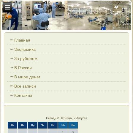
Главная
Экономика
За рубежом
В России
В мире денег
Все записи
Контакты
Сегодня: Пятница, 7 Августа
Пн
Вт
Ср
Чт
Пт
Сб
Вс
1
2