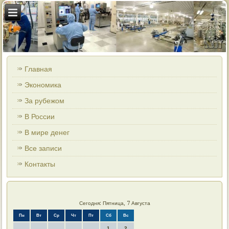
Главная
Экономика
За рубежом
В России
В мире денег
Все записи
Контакты
Сегодня: Пятница, 7 Августа
Пн
Вт
Ср
Чт
Пт
Сб
Вс
1
2