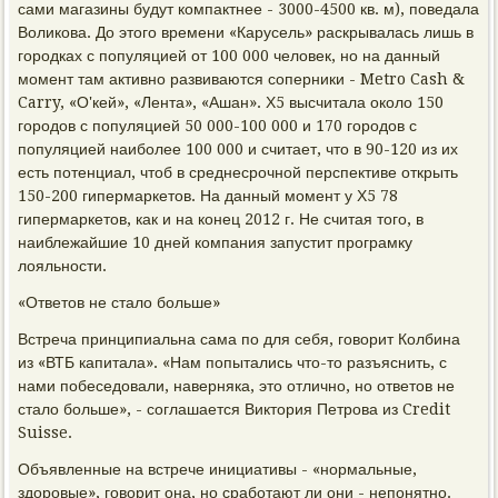
сами магазины будут компактнее - 3000-4500 кв. м), поведала
Воликова. До этого времени «Карусель» раскрывалась лишь в
городках с популяцией от 100 000 человек, но на данный
момент там активно развиваются соперники - Metro Cash &
Carry, «О'кей», «Лента», «Ашан». Х5 высчитала около 150
городов с популяцией 50 000-100 000 и 170 городов с
популяцией наиболее 100 000 и считает, что в 90-120 из их
есть потенциал, чтоб в среднесрочной перспективе открыть
150-200 гипермаркетов. На данный момент у Х5 78
гипермаркетов, как и на конец 2012 г. Не считая того, в
наиблежайшие 10 дней компания запустит програмку
лояльности.
«Ответов не стало больше»
Встреча принципиальна сама по для себя, говорит Колбина
из «ВТБ капитала». «Нам попытались что-то разъяснить, с
нами побеседовали, наверняка, это отлично, но ответов не
стало больше», - соглашается Виктория Петрова из Credit
Suisse.
Объявленные на встрече инициативы - «нормальные,
здоровые», говорит она, но сработают ли они - непонятно.