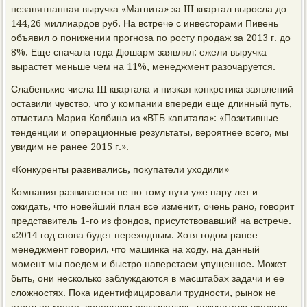
незапятнанная выручка «Магнита» за III квартал выросла до
144,26 миллиардов руб. На встрече с инвесторами Пивень
объявил о понижении прогноза по росту продаж за 2013 г. до
8%. Еще сначала года Дюшарм заявлял: ежели выручка
вырастет меньше чем на 11%, менеджмент разочаруется.
Слабенькие числа III квартала и низкая конкретика заявлений
оставили чувство, что у компании впереди еще длинный путь,
отметила Мария Колбина из «ВТБ капитала»: «Позитивные
тенденции и операционные результаты, вероятнее всего, мы
увидим не ранее 2015 г.».
«Конкуренты развивались, покупатели уходили»
Компания развивается не по тому пути уже пару лет и
ожидать, что новейший план все изменит, очень рано, говорит
представитель 1-го из фондов, присутствовавший на встрече.
«2014 год снова будет переходным. Хотя годом ранее
менеджмент говорил, что машинка на ходу, на данный
момент мы поедем и быстро наверстаем упущенное. Может
быть, они несколько заблуждаются в масштабах задачи и ее
сложностях. Пока идентифицировали трудности, рынок не