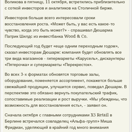
Воликова в пятницу, 11 октября, встретились приблизительно
с соткой инвесторов и аналитиков на Столичной бирже.
Инвесторов больше всего интересовали сроки
восстановления роста. «Может быть, у вас есть какое-то
чувство, когда это быть может?» - спрашивал Дюшарма
Патрик Шилдс из инвестбанка Wood & Co.
Последующий год будет «еще одним переходным годом»,
сказал инвесторам Дюшарм: компания будет обновлять все
три вида магазинов - гипермаркеты «Карусель», дискаунтеры
«Пятерочка» и супермаркеты «Перекресток».
Во всех 3-х форматах обновятся торговые залы,
оборудование, поменяется ассортимент, покажется больше
свежайшей продукции, улучшится сервис, поведал Дюшарм. В
перспективе это обязано вернуть покупательский трафик,
сопоставимые реализации и рост выручки. «Мы убеждены, что
возможность для восстановления есть», - заявил он.
Сначала октября с главными сотрудниками X5 Retail в
Берлине встречался совладелец «Альфа-групп» Миша
Фридман, уделяющий в крайний год много внимания