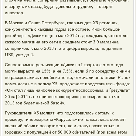
стоял на месте, соперники развивались, покупатели уходили,
и вернуть их назад будет довольно трудно», - говорит
инвестор.
В Москве и Санкт-Петербурге, главных для X5 регионах,
конкурентнсть с каждым годом все острее. Иной большой
ритейлер - «Дикси» еще в мае 2012 г. докладывал, что около
каждого магазина его сети в среднем стоит 3,9 магазина
соперников. К маю 2013 г. эта цифра выросла, по данным
UBS, уже до 5.
Сопоставимые реализации «Дикси» в I квартале этого года
могли вырасти на 15%, а не 7,5%, если б по соседству с ними
не раскрывались новейшие точки, отмечали аналитики. Рынок
поменялся не в пользу X5, продолжает представитель фонда:
«Он стал лишь наиболее конкурентноспособным, и [результат
X5 за] 2014 г. не принесет сюрпризов, невзирая на то что
2013 год будет низкой базой».
Руководители Х5 молвят, что подготовились к этому: к
примеру, гипермаркеты «Карусель» не только лишь обновят
внешний облик и ассортимент, да и станут развиваться в
городках с популяцией от 50 000 обитателей (при всем этом