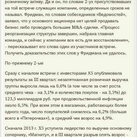
розничному активу. Да и он, по словам 2-ух присутствовавших
на той встрече служащих компании, определенных сроков не
называл. Фридман, по словам собеседников «Ведомостей»,
заявил, что у основного акционера нет целей продавать
бизнес либо проводить большие M&A-сделки. «Процесс
реорганизации структуры завершен, набрана главная
команда, и сейчас у компании все есть для восстановления»,
- пересказывает его слова один из участников встречи.
Получить доказательство этих слов у Фридмана не удалось.
По-прежнему 2-ые
Сразу с началом встречи с инвесторами Х5 опубликовала
результаты за III квартал: незапятнанная розничная выручка
группы выросла лишь на 6,6% (в том числе за счет роста
среднего чека - на 3,1% и количества покупок - на 3,5%) до
123,5 миллиардов руб. при продовольственной инфляции
около 6,5%. При всем этом в магазинах, работающих более
одного года, число покупателей снизилось на 6,2% (больше
всего в «Пятерочках»), а средний чек возрос на 4,9%.
Сначала 2013 г. X5 уступила лидерство по выручке основному
сопернику, «Магниту», и в III квартале разрыв опять возрос -