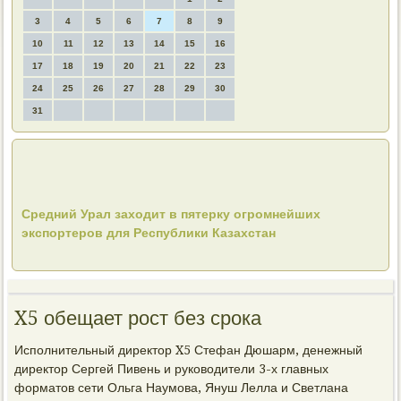
3
4
5
6
7
8
9
10
11
12
13
14
15
16
17
18
19
20
21
22
23
24
25
26
27
28
29
30
31
Средний Урал заходит в пятерку огромнейших
экспортеров для Республики Казахстан
X5 обещает рост без срока
Исполнительный директор X5 Стефан Дюшарм, денежный
директор Сергей Пивень и руководители 3-х главных
форматов сети Ольга Наумова, Януш Лелла и Светлана