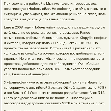
При всем этом работой в Мьянме также интересовалась
независящая «Нобель-ойл». Но собеседники «Ъ», знакомые с
ситуацией, утверждают, что «компания решила не вкладывать
средства в не до конца понятные проекты».
Еще в 2008 году «Нобель-ойл» проводила разведку на одном
из блоков, но ее результатов так не раскрыла. Ранее
возможность работы в Мьянме разглядывали «Зарубежнефть»
и «Итера», которая сделала СП с индийской Suntera. Но
проекты так не заработали. Источники «Ъ» разъясняли это
«слишком высочайшим роялти, которое востребовали власти
страны». Не считая того, «были сомнения в перспективности
проектов», добавляет один из собеседников «Ъ». «Сейчас
условия полностью приемлемые»,-- отмечает собеседник
«Ъ», близкий к «Башнефти».
У «Башнефти» уже есть один забугорный актив - в Ираке. В
консорциуме с английской Premier Oil (обладают вкупе 70%)
и гос South Oil Company компания разрабатывает блок N12.
О его ресурсах пока ничего не понятно. Инвестиции в
геологоразведку должны составить $120 млн в течение 5 лет.