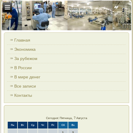
Главная
Экономика
За рубежом
В России
В мире денег
Все записи
Контакты
Сегодня: Пятница, 7 Августа
Пн
Вт
Ср
Чт
Пт
Сб
Вс
1
2