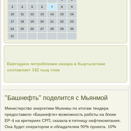
3
4
5
6
7
8
9
10
11
12
13
14
15
16
17
18
19
20
21
22
23
24
25
26
27
28
29
30
31
Ежегодное потребление сахара в Кыргызстане
составляет 142 тыщ тонн
"Башнефть" поделится с Мьянмой
Министерство энергетики Мьянмы по итогам тендера
предоставило «Башнефти» возможность работы на блоке
ЕР-4 на критериях СРП, сказала в пятницу нефтекомпания.
Она будет оператором и обладателем 90% проекта. 10%