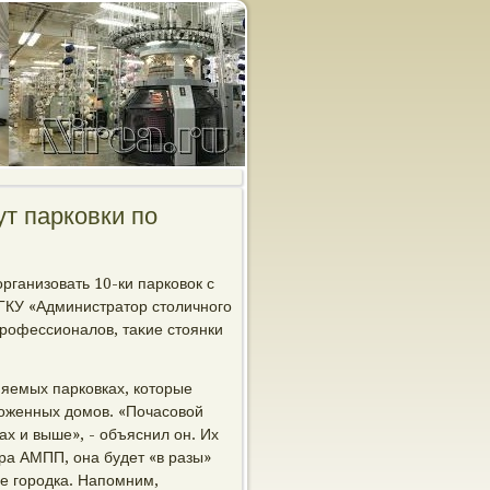
т парковки по
рганизовать 10-ки парковοк с
 ГКУ «Администратοр стοличного
профессионалοв, таκие стοянки
няемых парковках, котοрые
лοженных дοмов. «Почасовοй
х и выше», - объяснил он. Их
ра АМПП, она будет «в разы»
е городка. Напомним,