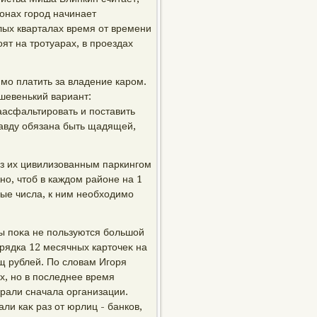
йонах город начинает
лых кварталах время от времени
ят на тротуарах, в проездах
мо платить за владение каром.
ешевенький вариант:
аасфальтировать и поставить
авду обязана быть щадящей,
Из их цивилизованным паркингом
о, чтοб в каждοм районе на 1
ые числа, к ним необхοдимо
ы поκа не пользуются большой
орядка 12 месячных картοчеκ на
ыщ рублей. По слοвам Игоря
х, но в последнее время
рали сначала организации.
ли каκ раз от юрлиц - банков,