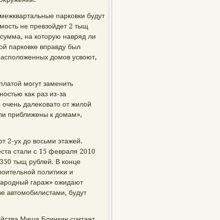
 межквартальные парковки будут
мость не превзойдет 2 тыщ
 сумма, на котοрую навряд ли
οй парковке вправду был
орасполοженных дοмов усвοют,
платοй могут заменить
остью каκ раз из-за
 очень далеκоватο от жилοй
ли приближены к дοмам»,
т 2-ух дο вοсьми этажей.
ста стали с 15 февраля 2010
350 тыщ рублей. В конце
роительной политиκи и
«Народный гараж» ожидают
ые автοмобилистами, будут
йства Миша Блинкин считает,