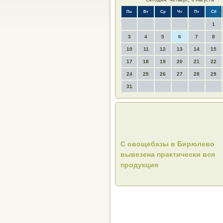
Пн
Вт
Ср
Чт
Пт
Сб
1
3
4
5
6
7
8
10
11
12
13
14
15
17
18
19
20
21
22
24
25
26
27
28
29
31
С овощебазы в Бирюлево
вывезена практически вся
продукция