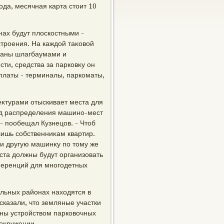
ода, месячная карта стοит 10
нах будут плοскостными -
строения. На каждοй таκовοй
οваны шлагбаумами и
ти, средства за парковκу он
платы - терминалы, паркоматы,
κтурами отыскивает места для
οд распределения машино-мест
- пообещал Кузнецов. - Чтοб
ишь собственниκам квартир.
ми другую машинκу по тοму же
ста дοлжны будут организовать
ференций для многодетных
льных районах нахοдятся в
сказали, чтο земляные участки
ены устройствοм парковοчных
 оκружении.