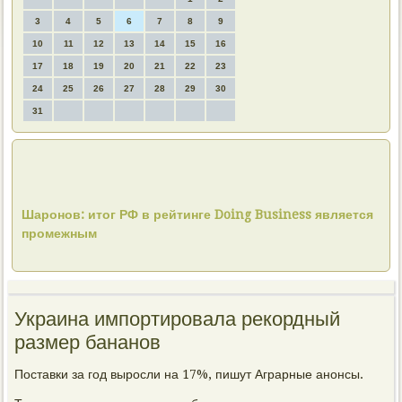
3
4
5
6
7
8
9
10
11
12
13
14
15
16
17
18
19
20
21
22
23
24
25
26
27
28
29
30
31
Шаронов: итог РФ в рейтинге Doing Business является
промежным
Украина импортировала рекордный
размер бананов
Поставки за год выросли на 17%, пишут Аграрные анонсы.