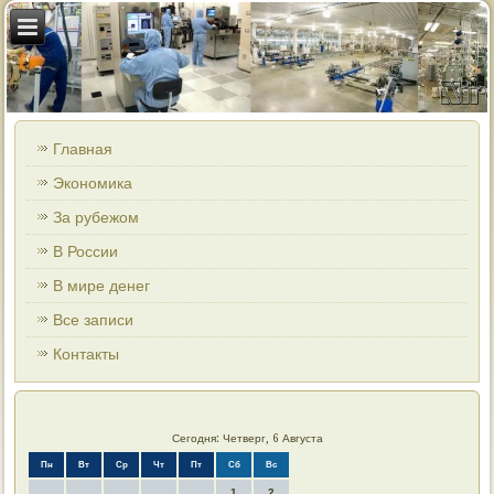
Главная
Экономика
За рубежом
В России
В мире денег
Все записи
Контакты
Сегодня: Четверг, 6 Августа
Пн
Вт
Ср
Чт
Пт
Сб
Вс
1
2