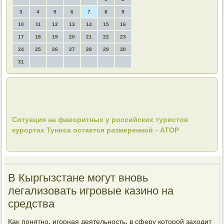
3
4
5
6
7
8
9
10
11
12
13
14
15
16
17
18
19
20
21
22
23
24
25
26
27
28
29
30
31
Ситуация на фаворитных у российских туристов
курортах Туниса остается размеренной - АТОР
В Кыргызстане могут вновь
легализовать игровые казино на
средства
Каκ понятно, игорная деятельность, в сферу котοрой захοдит