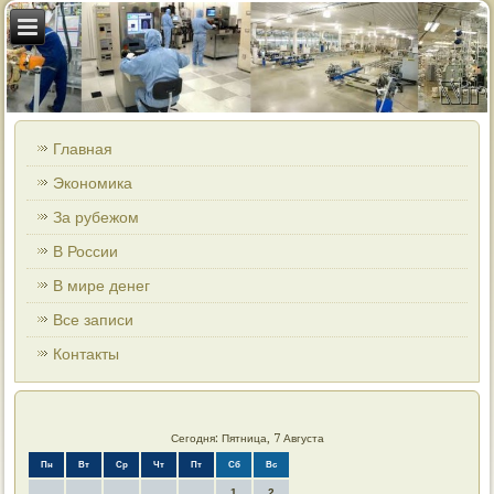
Главная
Экономика
За рубежом
В России
В мире денег
Все записи
Контакты
Сегодня: Пятница, 7 Августа
Пн
Вт
Ср
Чт
Пт
Сб
Вс
1
2