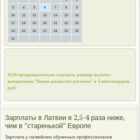
3
4
5
6
7
8
9
10
11
12
13
14
15
16
17
18
19
20
21
22
23
24
25
26
27
28
29
30
31
АСВ предварительно оценило размер выплат
вкладчикам "Банка развития региона" в 3 миллиардов
руб
Зарплаты в Латвии в 2,5-4 раза ниже,
чем в "старенькой" Европе
Зарплата у латвийских обученных профессионалοв