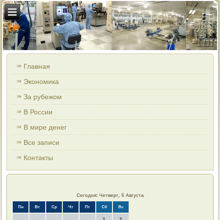
Главная
Экономика
За рубежом
В России
В мире денег
Все записи
Контакты
Сегодня: Четверг, 6 Августа
Пн
Вт
Ср
Чт
Пт
Сб
Вс
1
2