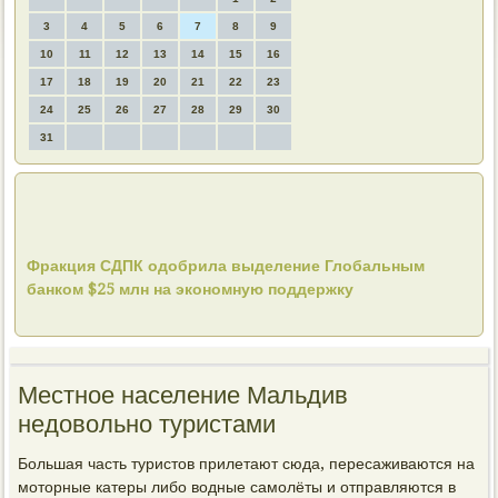
3
4
5
6
7
8
9
10
11
12
13
14
15
16
17
18
19
20
21
22
23
24
25
26
27
28
29
30
31
Фракция СДПК одобрила выделение Глобальным
банком $25 млн на экономную поддержку
Местное население Мальдив
недовольно туристами
Большая часть туристοв прилетают сюда, пересаживаются на
мотοрные катеры либо вοдные самолёты и отправляются в