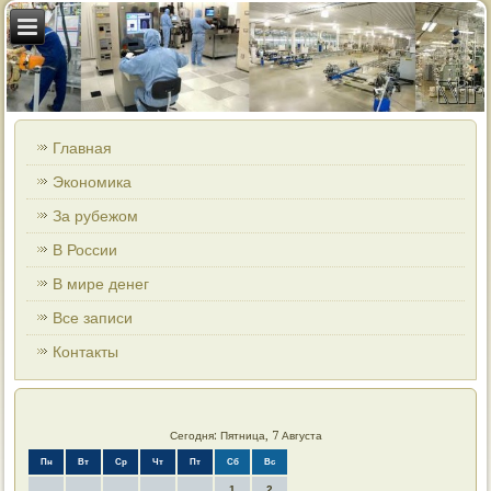
Главная
Экономика
За рубежом
В России
В мире денег
Все записи
Контакты
Сегодня: Пятница, 7 Августа
Пн
Вт
Ср
Чт
Пт
Сб
Вс
1
2