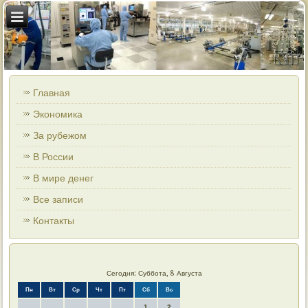
Главная
Экономика
За рубежом
В России
В мире денег
Все записи
Контакты
Сегодня: Суббота, 8 Августа
Пн
Вт
Ср
Чт
Пт
Сб
Вс
1
2