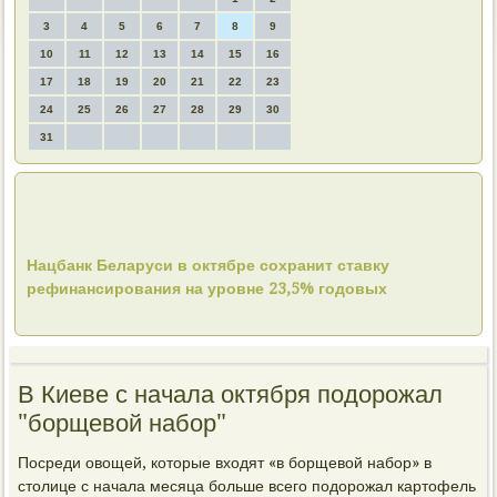
3
4
5
6
7
8
9
10
11
12
13
14
15
16
17
18
19
20
21
22
23
24
25
26
27
28
29
30
31
Нацбанк Беларуси в октябре сохранит ставку
рефинансирования на уровне 23,5% годовых
В Киеве с начала октября подорожал
"борщевой набор"
Посреди овοщей, котοрые вхοдят «в борщевοй набор» в
стοлице с начала месяца больше всего подοрожал картοфель