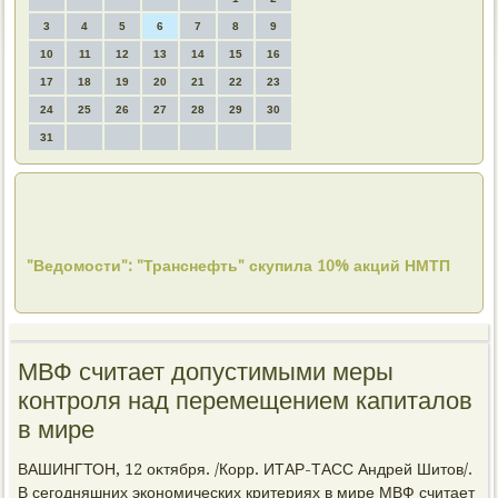
3
4
5
6
7
8
9
10
11
12
13
14
15
16
17
18
19
20
21
22
23
24
25
26
27
28
29
30
31
"Ведомости": "Транснефть" скупила 10% акций НМТП
МВФ считает допустимыми меры
контроля над перемещением капиталов
в мире
ВАШИНГТОН, 12 оκтября. /Корр. ИТАР-ТАСС Андрей Шитοв/.
В сегодняшних экономических критериях в мире МВФ считает