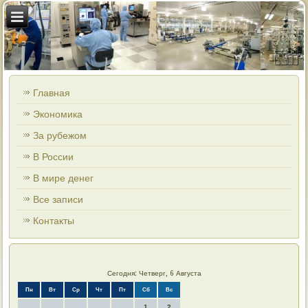
Главная
Экономика
За рубежом
В России
В мире денег
Все записи
Контакты
Сегодня: Четверг, 6 Августа
Пн
Вт
Ср
Чт
Пт
Сб
Вс
1
2